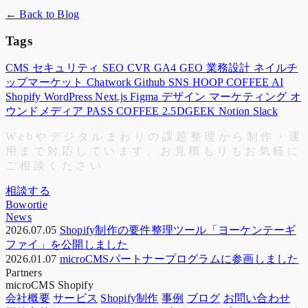
← Back to Blog
Tags
CMS
セキュリティ
SEO
CVR
GA4
GEO
業務設計
ネイルチ
ップマーケット
Chatwork
Github
SNS
HOOP COFFEE
AI
Shopify
WordPress
Next.js
Figma
デザイン
マーケティング
オ
ウンドメディア
PASS COFFEE
2.5DGEEK
Notion
Slack
W
e
b
や
デ
ジ
タ
ル
ま
わ
り
の
課
題
整
理
か
ら
制
作
・
運
用
ま
で
対
応
し
て
い
ま
す
。
お
見
積
も
り
も
お
気
軽
に
ご
相
談
く
だ
さ
い
相談する
Bowortie
News
2026.07.05
Shopify制作の要件整理ツール「ヨーケンテーギ
ファイ」を公開しました
2026.01.07
microCMSパートナープログラムに参画しました
Partners
microCMS
Shopify
会社概要
サービス
Shopify制作
事例
ブログ
お問い合わせ