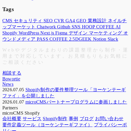
Tags
CMS
セキュリティ
SEO
CVR
GA4
GEO
業務設計
ネイルチ
ップマーケット
Chatwork
Github
SNS
HOOP COFFEE
AI
Shopify
WordPress
Next.js
Figma
デザイン
マーケティング
オ
ウンドメディア
PASS COFFEE
2.5DGEEK
Notion
Slack
W
e
b
や
デ
ジ
タ
ル
ま
わ
り
の
課
題
整
理
か
ら
制
作
・
運
用
ま
で
対
応
し
て
い
ま
す
。
お
見
積
も
り
も
お
気
軽
に
ご
相
談
く
だ
さ
い
相談する
Bowortie
News
2026.07.05
Shopify制作の要件整理ツール「ヨーケンテーギ
ファイ」を公開しました
2026.01.07
microCMSパートナープログラムに参画しました
Partners
microCMS
Shopify
会社概要
サービス
Shopify制作
事例
ブログ
お問い合わせ
要件定義ツール（ヨーケンテーギファイ）
プライバシーポ
リシー