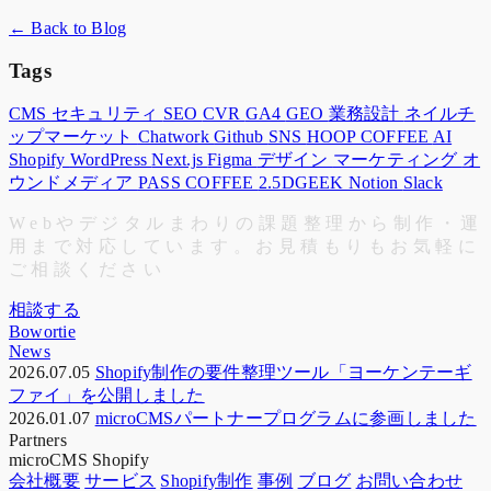
← Back to Blog
Tags
CMS
セキュリティ
SEO
CVR
GA4
GEO
業務設計
ネイルチ
ップマーケット
Chatwork
Github
SNS
HOOP COFFEE
AI
Shopify
WordPress
Next.js
Figma
デザイン
マーケティング
オ
ウンドメディア
PASS COFFEE
2.5DGEEK
Notion
Slack
W
e
b
や
デ
ジ
タ
ル
ま
わ
り
の
課
題
整
理
か
ら
制
作
・
運
用
ま
で
対
応
し
て
い
ま
す
。
お
見
積
も
り
も
お
気
軽
に
ご
相
談
く
だ
さ
い
相談する
Bowortie
News
2026.07.05
Shopify制作の要件整理ツール「ヨーケンテーギ
ファイ」を公開しました
2026.01.07
microCMSパートナープログラムに参画しました
Partners
microCMS
Shopify
会社概要
サービス
Shopify制作
事例
ブログ
お問い合わせ