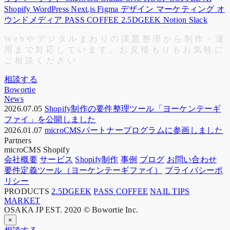
Shopify
WordPress
Next.js
Figma
デザイン
マーケティング
オ
ウンドメディア
PASS COFFEE
2.5DGEEK
Notion
Slack
W
e
b
や
デ
ジ
タ
ル
ま
わ
り
の
課
題
整
理
か
ら
制
作
・
運
用
ま
で
対
応
し
て
い
ま
す
。
お
見
積
も
り
も
お
気
軽
に
ご
相
談
く
だ
さ
い
相談する
Bowortie
News
2026.07.05
Shopify制作の要件整理ツール「ヨーケンテーギ
ファイ」を公開しました
2026.01.07
microCMSパートナープログラムに参画しました
Partners
microCMS
Shopify
会社概要
サービス
Shopify制作
事例
ブログ
お問い合わせ
要件定義ツール（ヨーケンテーギファイ）
プライバシーポ
リシー
PRODUCTS
2.5DGEEK
PASS COFFEE
NAIL TIPS
MARKET
OSAKA JP
EST. 2020
© Bowortie Inc.
×