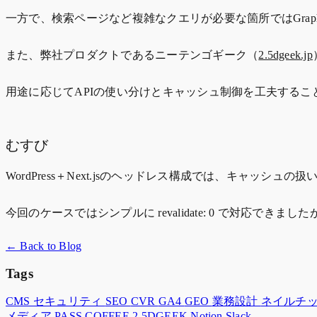
一方で、検索ページなど複雑なクエリが必要な箇所ではGraphQ
また、弊社プロダクトであるニーテンゴギーク（
2.5dgeek.jp
用途に応じてAPIの使い分けとキャッシュ制御を工夫する
むすび
WordPress＋Next.jsのヘッドレス構成では、キャッシュ
今回のケースではシンプルに revalidate: 0 で対
← Back to Blog
Tags
CMS
セキュリティ
SEO
CVR
GA4
GEO
業務設計
ネイルチ
メディア
PASS COFFEE
2.5DGEEK
Notion
Slack