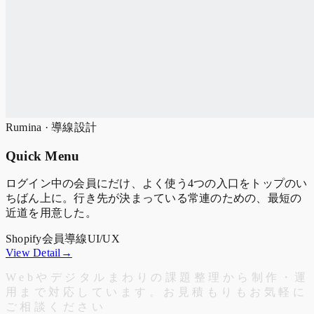
Rumina · 導線設計
Quick Menu
ログイン中の会員にだけ、よく使う4つの入口をトップのい
ちばん上に。行き先が決まっている常連のための、最短の
近道を用意した。
Shopify
会員導線
UI/UX
View Detail→
W
e
b
や
デ
ジ
タ
ル
ま
わ
り
の
課
題
整
理
か
ら
制
作
・
運
用
ま
で
対
応
し
て
い
ま
す
。
お
見
積
も
り
も
お
気
軽
に
ご
相
談
く
だ
さ
い