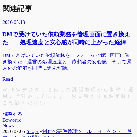
関連記事
2026.05.13
DMで受けていた依頼業務を管理画面に置き換え
た——処理速度と安心感が同時に上がった経緯
DMでさばいていた依頼業務を、フォームと管理画面に置
き換えた。運営の処理速度と、依頼者の安心感、そして属
人化の解消が同時に進んだ話。
Read
→
W
e
b
や
デ
ジ
タ
ル
ま
わ
り
の
課
題
整
理
か
ら
制
作
・
運
用
ま
で
対
応
し
て
い
ま
す
。
お
見
積
も
り
も
お
気
軽
に
ご
相
談
く
だ
さ
い
相談する
Bowortie
News
2026.07.05
Shopify制作の要件整理ツール「ヨーケンテーギ