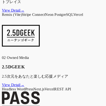
トプレイス
View Detail→
Remix (Vite)
Stripe Connect
Neon PostgreSQL
Vercel
02
Owned Media
2.5DGEEK
2.5次元をあなたと楽しむ応援メディア
View Detail→
Headless WordPress
Next.js
Vercel
REST API