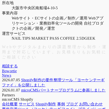
所在地
大阪市中央区南船場4-10-5
事業内容
Webサイト・ECサイトの企画／制作／運用
Webアプ
リケーション・業務効率化ツールの開発
自社プロダ
クトの企画／開発／運営
運営サービス
NAIL TIPS MARKET
PASS COFFEE
2.5DGEEK
W
e
b
や
デ
ジ
タ
ル
ま
わ
り
の
課
題
整
理
か
ら
制
作
・
運
用
ま
で
対
応
し
て
い
ま
す
。
お
見
積
も
り
も
お
気
軽
に
ご
相
談
く
だ
さ
い
相談する
Bowortie
News
2026.07.05
Shopify制作の要件整理ツール「ヨーケンテーギ
ファイ」を公開しました
2026.01.07
microCMSパートナープログラムに参画しました
Partners
microCMS
Shopify
会社概要
サービス
Shopify制作
事例
ブログ
お問い合わせ