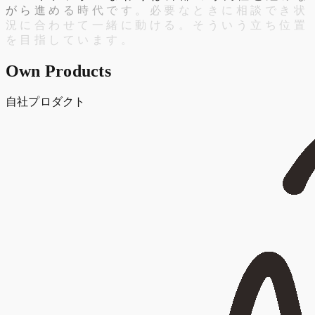
が
ら
進
め
る
時
代
で
す
。
必
要
な
と
き
に
相
談
で
き
状
況
に
合
わ
せ
て
一
緒
に
動
け
る
。
そ
う
い
う
立
ち
位
置
を
目
指
し
て
い
ま
す
。
Own Products
自社プロダクト