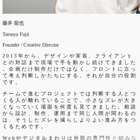
藤井 龍也
Tatsuya Fujii
Founder / Creative Director
2
0
1
3
年
か
ら
、
デ
ザ
イ
ン
や
実
装
、
ク
ラ
イ
ア
ン
ト
と
の
対
話
ま
で
現
場
で
手
を
動
か
し
続
け
て
き
ま
し
た
。
企
画
だ
け
制
作
だ
け
で
は
な
く
、
フ
ロ
ン
ト
に
立
っ
て
考
え
判
断
し
か
た
ち
に
す
る
。
そ
れ
が
自
分
の
役
割
で
す
。
チ
ー
ム
で
進
む
プ
ロ
ジ
ェ
ク
ト
で
は
判
断
す
る
人
と
つ
く
る
人
が
離
れ
て
い
る
こ
と
で
、
小
さ
な
ズ
レ
が
大
き
く
な
っ
て
い
く
場
面
を
何
度
も
見
て
き
ま
し
た
。
相
談
か
ら
設
計
、
制
作
、
運
用
ま
で
同
じ
人
間
が
関
わ
る
の
は
、
そ
う
し
た
ズ
レ
を
減
ら
し
よ
り
よ
い
進
み
方
を
つ
く
る
た
め
で
す
。
W
e
b
や
デ
ジ
タ
ル
ま
わ
り
は
外
部
の
専
門
性
と
組
み
な