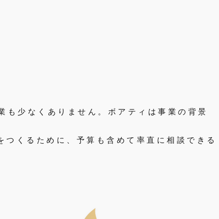
業
も
少
な
く
あ
り
ま
せ
ん
。
ボ
ア
テ
ィ
は
事
業
の
背
景
。
を
つ
く
る
た
め
に
、
予
算
も
含
め
て
率
直
に
相
談
で
き
る