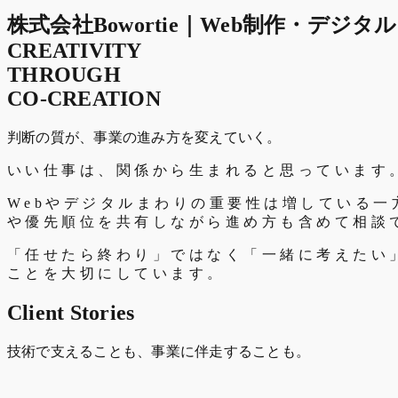
株式会社Bowortie｜Web制作・デジ
C
R
E
A
T
I
V
I
T
Y
T
H
R
O
U
G
H
C
O
-
C
R
E
A
T
I
O
N
判断の質が、事業の進み方を変えていく。
い
い
仕
事
は
、
関
係
か
ら
生
ま
れ
る
と
思
っ
て
い
ま
す
W
e
b
や
デ
ジ
タ
ル
ま
わ
り
の
重
要
性
は
増
し
て
い
る
一
や
優
先
順
位
を
共
有
し
な
が
ら
進
め
方
も
含
め
て
相
談
「
任
せ
た
ら
終
わ
り
」
で
は
な
く
「
一
緒
に
考
え
た
い
こ
と
を
大
切
に
し
て
い
ま
す
。
Client Stories
技術で支えることも、事業に伴走することも。