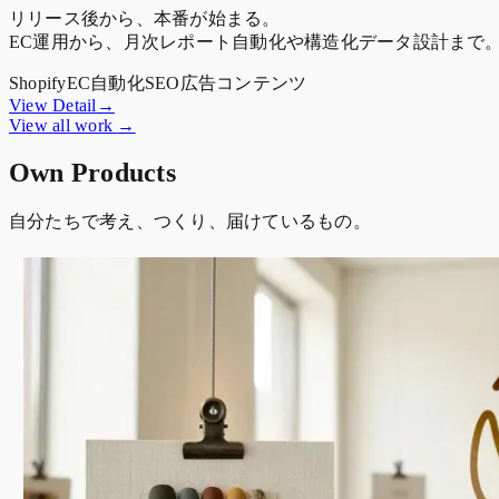
リリース後から、本番が始まる。
EC運用から、月次レポート自動化や構造化データ設計まで
Shopify
EC
自動化
SEO
広告
コンテンツ
View Detail→
View all work
→
Own Products
自分たちで考え、つくり、届けているもの。