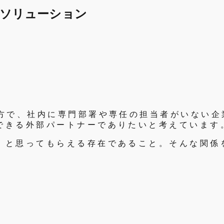
タルソリューション
。
方
で
、
社
内
に
専
門
部
署
や
専
任
の
担
当
者
が
い
な
い
企
で
き
る
外
部
パ
ー
ト
ナ
ー
で
あ
り
た
い
と
考
え
て
い
ま
す
」
と
思
っ
て
も
ら
え
る
存
在
で
あ
る
こ
と
。
そ
ん
な
関
係