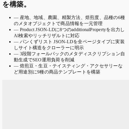
を構築。
—
産地、地域、農園、精製方法、焙煎度、品種の6種
のメタオブジェクトで商品情報を一元管理
—
Product JSON-LDに8つのadditionalPropertyを出力し
AI検索やリッチリザルトに対応
—
パンくずリスト JSON-LDを全ページタイプに実装
しサイト構造をクローラーに明示
—
3段階フォールバックのメタディスクリプション自
動生成でSEO運用負荷を削減
—
焙煎豆・生豆・テイスティング・アクセサリーな
ど用途別に9種の商品テンプレートを構築