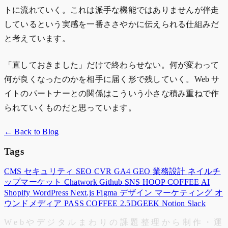
トに流れていく。これは派手な機能ではありませんが伴走
しているという実感を一番ささやかに伝えられる仕組みだ
と考えています。
「直しておきました」だけで終わらせない。何が変わって
何が良くなったのかを相手に届く形で残していく。Web サ
イトのパートナーとの関係はこういう小さな積み重ねで作
られていくものだと思っています。
← Back to Blog
Tags
CMS
セキュリティ
SEO
CVR
GA4
GEO
業務設計
ネイルチ
ップマーケット
Chatwork
Github
SNS
HOOP COFFEE
AI
Shopify
WordPress
Next.js
Figma
デザイン
マーケティング
オ
ウンドメディア
PASS COFFEE
2.5DGEEK
Notion
Slack
W
e
b
や
デ
ジ
タ
ル
ま
わ
り
の
課
題
整
理
か
ら
制
作
・
運