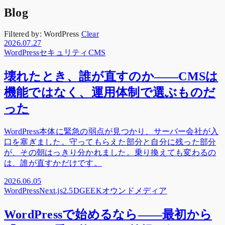
Blog
Filtered by:
WordPress
Clear
2026.07.27
WordPress
セキュリティ
CMS
壊れたとき、誰が直すのか——CMSは
機能ではなく、運用体制で選ぶものだ
った
WordPress本体に緊急の弱点が見つかり、サーバー会社が入
口を塞ぎました。守ってもらえた部分と自分に残った部分
が、その朝はっきり分かれました。乗り換えても変わるの
は、誰が直すかだけです。
2026.06.05
WordPress
Next.js
2.5DGEEK
オウンドメディア
WordPressで始めるなら——最初から