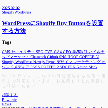
2025.02.02
Shopify
WordPress
WordPressにShopify Buy Buttonを設置
する方法
Tags
CMS
セキュリティ
SEO
CVR
GA4
GEO
業務設計
ネイルチ
ップマーケット
Chatwork
Github
SNS
HOOP COFFEE
AI
Shopify
WordPress
Next.js
Figma
デザイン
マーケティング
オ
ウンドメディア
PASS COFFEE
2.5DGEEK
Notion
Slack
W
e
b
や
デ
ジ
タ
ル
ま
わ
り
の
課
題
整
理
か
ら
制
作
・
運
用
ま
で
対
応
し
て
い
ま
す
。
お
見
積
も
り
も
お
気
軽
に
ご
相
談
く
だ
さ
い
相談する
Bowortie
News