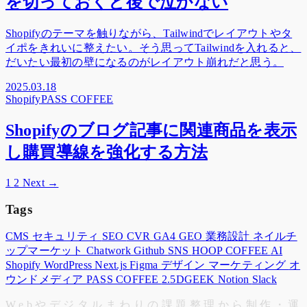
を切っておくと後で泣かない
Shopifyのテーマを触りながら、Tailwindでレイアウトやタ
イポをきれいに整えたい。そう思ってTailwindを入れると、
だいたい最初の壁になるのがレイアウト崩れだと思う。
2025.03.18
Shopify
PASS COFFEE
Shopifyのブログ記事に関連商品を表示
し購買導線を強化する方法
1
2
Next →
Tags
CMS
セキュリティ
SEO
CVR
GA4
GEO
業務設計
ネイルチ
ップマーケット
Chatwork
Github
SNS
HOOP COFFEE
AI
Shopify
WordPress
Next.js
Figma
デザイン
マーケティング
オ
ウンドメディア
PASS COFFEE
2.5DGEEK
Notion
Slack
W
e
b
や
デ
ジ
タ
ル
ま
わ
り
の
課
題
整
理
か
ら
制
作
・
運