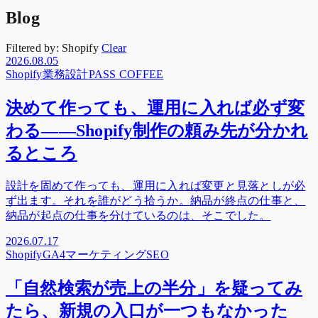
Blog
Filtered by:
Shopify
Clear
2026.08.05
Shopify
業務設計
PASS COFFEE
決めて作っても、運用に入れば必ず変
わる——Shopify制作の頼み先が分かれ
るところ
設計を固めて作っても、運用に入れば変更と見落としが必
ず出ます。それを誰がどう拾うか。納品が終点の仕事と、
納品が起点の仕事を分けているのは、そこでした。
2026.07.17
Shopify
GA4
マーケティング
SEO
「自然検索が売上の半分」を疑ってみ
たら、新規の入口が一つもなかった