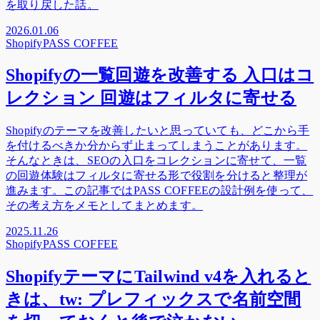
を取り戻した話。
2026.01.06
Shopify
PASS COFFEE
Shopifyの一覧回遊を改善する 入口はコ
レクション 回遊はフィルタに寄せる
Shopifyのテーマを改善したいと思っていても、どこから手
を付けるべきか分からず止まってしまうことがあります。
そんなときは、SEOの入口をコレクションに寄せて、一覧
の回遊体験はフィルタに寄せる形で役割を分けると整理が
進みます。この記事ではPASS COFFEEの設計例を使って、
その考え方をメモとしてまとめます。
2025.11.26
Shopify
PASS COFFEE
ShopifyテーマにTailwind v4を入れると
きは、tw: プレフィックスで名前空間