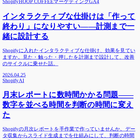
Shopify
HOOP COFFEE
マーケティング
GA4
インタラクティブな仕掛けは「作って
終わり」になりやすい——計測まで一
緒に設計する
Shopifyに入れたインタラクティブな仕掛け、効果を見てい
ますか。見た・触った・押したを計測まで設計して、改善
のサイクルに乗せた話。
2026.04.25
Shopify
AI
月末レポートに数時間かかる問題——
数字を並べる時間を判断の時間に変え
た
Shopifyの月次レポートを手作業で作っていませんか。デー
タ収集からスライド生成までを仕組みにして、判断の時間