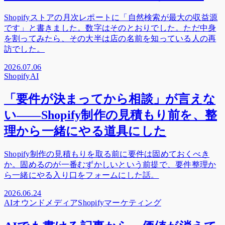
Shopifyストアの月次レポートに「自然検索が最大の収益源
です」と書きました。数字はそのとおりでした。ただ中身
を割ってみたら、その大半は店の名前を知っている人の再
訪でした。
2026.07.06
Shopify
AI
「要件が決まってから相談」が言えな
い——Shopify制作の見積もり前を、整
理から一緒にやる道具にした
Shopify制作の見積もりを取る前に要件は固めておくべき
か。固めるのが一番むずかしいという前提で、要件整理か
ら一緒にやる入り口をフォームにした話。
2026.06.24
AI
オウンドメディア
Shopify
マーケティング