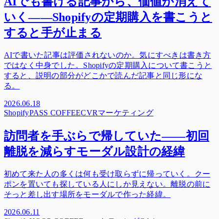
AIでも書ける記事から、価値が消えて
いく——Shopifyの定期購入を書こうと
すると手が止まる
AIで書いた記事は評価されないのか。気にすべきは書き方
ではなく中身でした。Shopifyの定期購入について書こうと
すると、説明の部分がどこかで読んだ記事と同じ形にな
る。
2026.06.18
Shopify
PASS COFFEE
CVR
マーケティング
訪問者を手ぶらで帰していた——初回
離脱を減らすモーダル設計の経緯
初めて来た人の多くは何も受け取らずに帰っていく。クー
ポンを置いても探している人にしか見えない。離脱の前に
そっと差し出す場所をモーダルで作った経緯。
2026.06.11