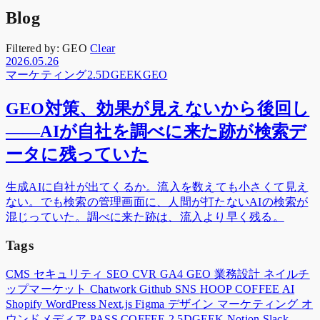
Blog
Filtered by:
GEO
Clear
2026.05.26
マーケティング
2.5DGEEK
GEO
GEO対策、効果が見えないから後回し
——AIが自社を調べに来た跡が検索デ
ータに残っていた
生成AIに自社が出てくるか。流入を数えても小さくて見え
ない。でも検索の管理画面に、人間が打たないAIの検索が
混じっていた。調べに来た跡は、流入より早く残る。
Tags
CMS
セキュリティ
SEO
CVR
GA4
GEO
業務設計
ネイルチ
ップマーケット
Chatwork
Github
SNS
HOOP COFFEE
AI
Shopify
WordPress
Next.js
Figma
デザイン
マーケティング
オ
ウンドメディア
PASS COFFEE
2.5DGEEK
Notion
Slack