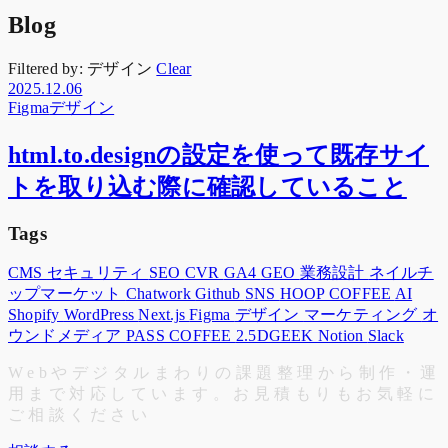
Blog
Filtered by:
デザイン
Clear
2025.12.06
Figma
デザイン
html.to.designの設定を使って既存サイ
トを取り込む際に確認していること
Tags
CMS
セキュリティ
SEO
CVR
GA4
GEO
業務設計
ネイルチ
ップマーケット
Chatwork
Github
SNS
HOOP COFFEE
AI
Shopify
WordPress
Next.js
Figma
デザイン
マーケティング
オ
ウンドメディア
PASS COFFEE
2.5DGEEK
Notion
Slack
W
e
b
や
デ
ジ
タ
ル
ま
わ
り
の
課
題
整
理
か
ら
制
作
・
運
用
ま
で
対
応
し
て
い
ま
す
。
お
見
積
も
り
も
お
気
軽
に
ご
相
談
く
だ
さ
い