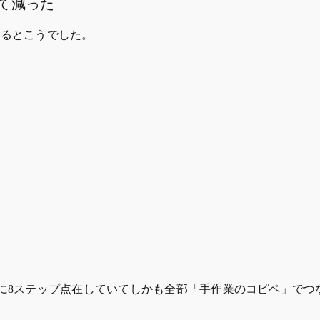
て減った
するとこうでした。
かに8ステップ点在していてしかも全部「手作業のコピペ」で